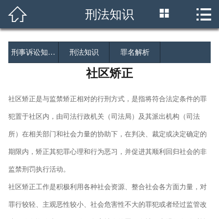




刑法知识
首页
关于我们
刑事诉讼知…
刑法知识
罪名解析
业务领域
社区矫正
委托资讯
社区矫正是与监禁矫正相对的行刑方式，是指将符合法定条件的罪
新闻资讯
犯置于社区内，由司法行政机关（司法局）及其派出机构（司法
所）在相关部门和社会力量的协助下，在判决、裁定或决定确定的
法律顾问
期限内，矫正其犯罪心理和行为恶习，并促进其顺利回归社会的非
刑事辩护
监禁刑罚执行活动。
社区矫正工作是积极利用各种社会资源、整合社会各方面力量，对
联系方式
罪行较轻、主观恶性较小、社会危害性不大的罪犯或者经过监管改